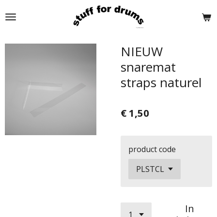
Ga
direct
naar
de
NIEUW
hoofdinhoud
snaremat
straps naturel
€ 1,50
product code
In