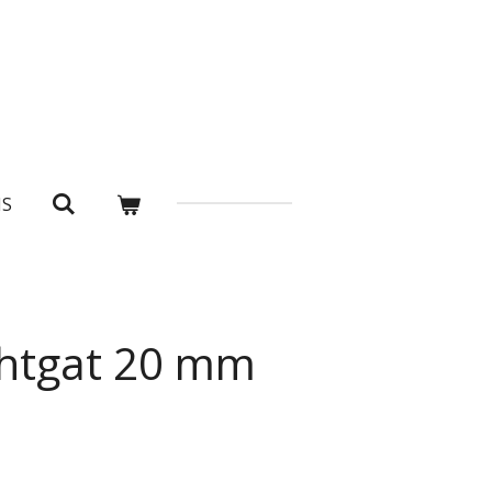
NS
htgat 20 mm