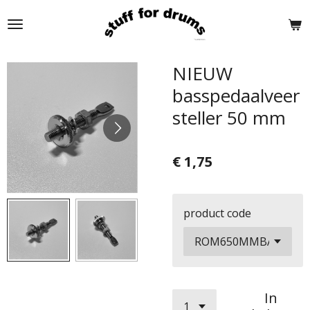
Ga
direct
naar
de
NIEUW
hoofdinhoud
basspedaalveer
steller 50 mm
€ 1,75
product code
In