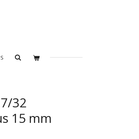
NS
7/32
us 15 mm