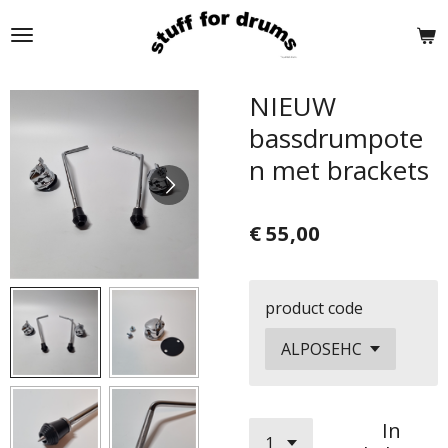
Ga
direct
naar
de
NIEUW
hoofdinhoud
bassdrumpote
n met brackets
€ 55,00
product code
In