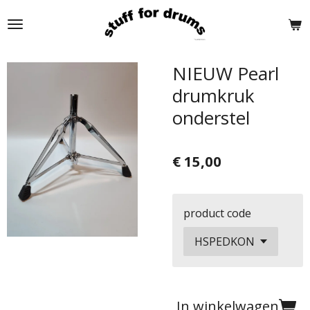
Ga
direct
naar
de
NIEUW Pearl
hoofdinhoud
drumkruk
onderstel
€ 15,00
product code
In winkelwagen