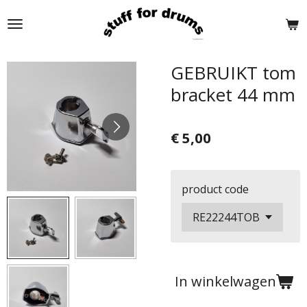
Ga
direct
naar
de
GEBRUIKT tom
hoofdinhoud
bracket 44 mm
€ 5,00
product code
In winkelwagen